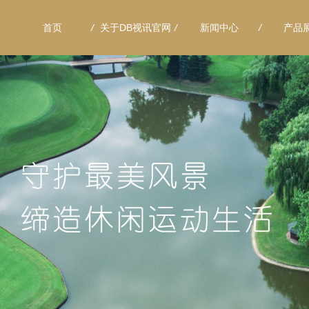
首页
/
关于DB视讯官网
/
新闻中心
/
产品