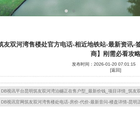
筑友双河湾售楼处官方电话-相近地铁站-最新资讯-签
商】刚需必看攻
发布时间：2026-01-20 07:01:1
[返回]
DB视讯平台昆明筑友双河湾泊樾正在售户型_最新价钱_项目详情_筑友
DB视讯官网筑友双河湾售楼处电话-房价-代价-最新音问-楼盘详情-昆明正