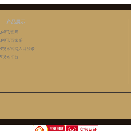
产品展示
DB视讯官网
DB视讯百家乐
DB视讯官网入口登录
DB视讯平台