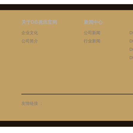
关于DB视讯官网
新闻中心
企业文化
公司新闻
公司简介
行业新闻
友情链接 ：