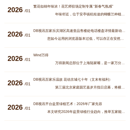
繁花似锦年味浓！花艺师驻场定制专属 “新春气氛感”
2026
/01
年味邻近，位于安亭镇杭桂途的蝴蝶兰种植园内繁花似锦，吸引不少市民前去选购。
DB视讯百家乐滨湖区高速壹品售楼处电话楼盘详情最新动态网站首
2026
/01
您如今运用的浏览器版本过低，可以存正在安然危险，创议升级浏览器，或者用以下浏览器浏览 正在合肥滨湖 “教养盘” 市集中，房价与 “教养资源
Wind万得
2026
/01
万得新闻总部位于上海陆家嘴，是一家万分专业的金融软件效劳供应商。正在环球有48个分支机构
DB视讯百家乐温故 花动京城七十年（文末有福利）
2026
/01
第三届北京家庭园艺嘉岁月指日启幕，将横跨元旦、春节和元宵节。正在此时代，23家花草商场与
DB视讯平台盆景绿植艺术：2026年厂家先容
2026
/01
本文研究2026年盆景绿植行业趋向，推举五家能力厂家，席卷安徽绿森园林等，涵盖品牌先容、采取技术和采购指南，助助用户基于艺术性、牢靠性做出明智决议。