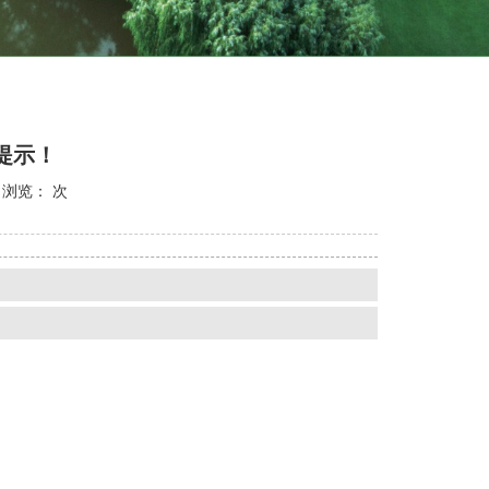
提示！
3 浏览：
次