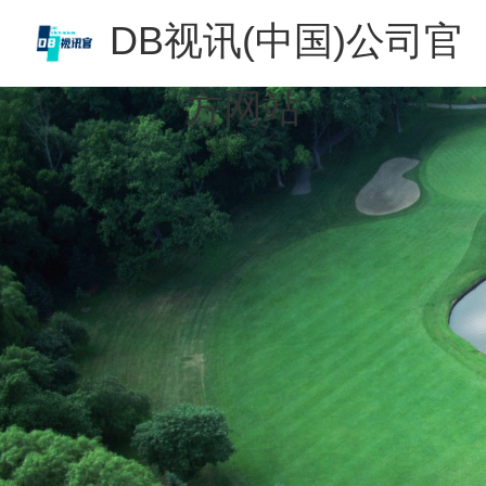
DB视讯(中国)公司官
方网站