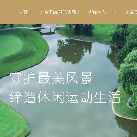
首页
/
关于DB视讯官网
/
新闻中心
/
产品