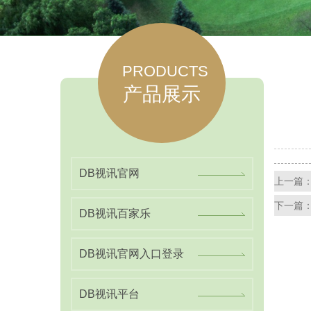
PRODUCTS
产品展示
DB视讯官网
上一篇
下一篇
DB视讯百家乐
DB视讯官网入口登录
DB视讯平台