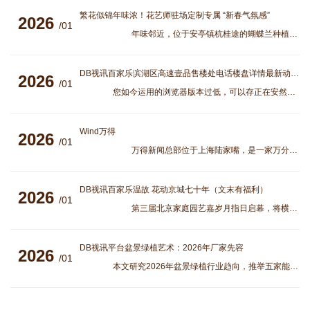
繁花似锦年味浓！花艺师驻场定制专属 “新春气氛感”
2026
/01
年味邻近，位于安亭镇杭桂途的蝴蝶兰种植园内繁花似锦，吸引不少市民前去选购。
DB视讯百家乐滨湖区高速壹品售楼处电话楼盘详情最新动态网站首
2026
/01
您如今运用的浏览器版本过低，可以存正在安然危险，创议升级浏览器，或者用以下浏览器浏览 正在合肥滨湖 “教养盘” 市集中，房价与 “教养资源
Wind万得
2026
/01
万得新闻总部位于上海陆家嘴，是一家万分专业的金融软件效劳供应商。正在环球有48个分支机构
DB视讯百家乐温故 花动京城七十年（文末有福利）
2026
/01
第三届北京家庭园艺嘉岁月指日启幕，将横跨元旦、春节和元宵节。正在此时代，23家花草商场与
DB视讯平台盆景绿植艺术：2026年厂家先容
2026
/01
本文研究2026年盆景绿植行业趋向，推举五家能力厂家，席卷安徽绿森园林等，涵盖品牌先容、采取技术和采购指南，助助用户基于艺术性、牢靠性做出明智决议。