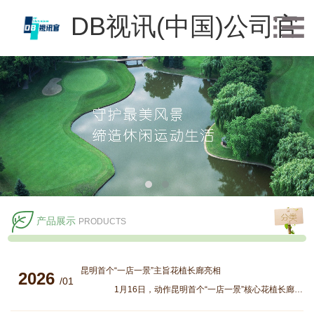
DB视讯(中国)公司官
方网站
产品展示
PRODUCTS
昆明首个“一店一景”主旨花植长廊亮相
2026
/01
1月16日，动作昆明首个“一店一景”核心花植长廊的“花屿里”街区，正在南亚风情第壹城负一楼正式亮相。 从第壹Mall大门驾御两侧的扶梯下行