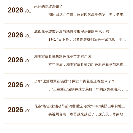
已经的网红滞销了
2026
/01
期间回到五年前，家庭园艺高潮包罗世界，冬季吐花、花型硕大秀丽且含义“必定红”的朱顶红，一夜之间成为网红年宵花。 彼时，经销商赵先生的进口量
成都花草墟市升温当地特质银柳远销欧洲70万枝
2026
/01
1月17日下昼，记者走进成都陌头一家花店，刚推开门就被满室的花色裹住——的浅绿顺着货架铺张开，东主正忙着给末了几束蜡梅打包。马年春节邻近，成都年宵花
湖南宜章县修筑彩色花草苗木财产园
2026
/01
本年往后，湖南宜章县效力起色彩色花草苗木物业。通过层层筛选，确定以宜章林上林农业起色有限公司为龙头，投资1.6亿元打制独具特质的彩色花草苗木物业园。
当年“比炒股票还稳赚”！网红年宵花现正在如何了？
2026
/01
。”正在浙江深耕种球交易数十年的赵先生暗示，“以前春节前就售罄，本年索性不做了。” “直播间标价三十四元本钱价基本卖不动，只可到咱们批发这
花市“热”起来涌动节前消费暖流 浓浓“年味”映照出中邦墟市韧
2026
/01
央视网音书：春节越来越近了，这几天，华南地域最大的鲜切花来往市集广东广州岭南花草市集渐渐繁荣起来。本年那里的花草有些什么新特色？哪些年花受迎接？ 一