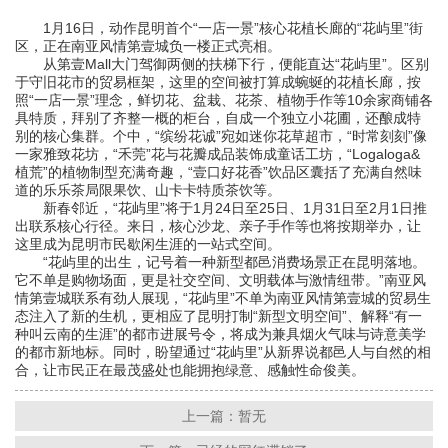
1月16日，动作昆明首个“一店一景”核心花植长廊的“花屿里”街
区，正在南亚风情第壹城负一楼正式亮相。
从第壹Mall大门驾御两侧的扶梯下行，便能直达“花屿里”。区别
于守旧花市的贸易框架，这里的空间被打算成蜿蜒的花植长廊，按
照“一店一景”理念，鲜切花、盆栽、花茶、植物手作等10余家商铺各
具特质，拜别了齐整一概的柜台，自成一个独立小花圃，还酿成特
别的核心集群。个中，“缤纷花诚”宛如迷你花草超市，“时常刻刻”像
一家雅致花坊，“禾莞”花与花瓣成品装饰成童话工坊，“Logaloga&
植荒”的植物制型充满奇趣，“壹口好花香”饮品区囊括了充满自然味
道的乐乐茶局限果饮、山卡卡特质茶饮等。
新春邻近，“花屿里”将于1月24日至25日、1月31日至2月1日推
出联系核心行径。来日，核心沙龙、亲子手作等也将按期举办，让
这里成为昆明市民歇闲生涯的一站式空间。
“花屿里的出生，记号着一种新型都邑消费场景正在昆明落地。
它不单是购物场面，更是社交空间、文明载体与激情纽带。”南亚风
情第壹城联系有劲人展现，“花屿里”不单为南亚风情第壹城的贸易生
态注入了新的生机，更相应了昆明打制“新型文明空间”、解释“有一
种叫云南的生涯”的都市进展号令，将成为兼具烟火气味与诗意美学
的都市新地标。同时，盼望通过“花屿里”从新界说都邑人与自然的相
合，让市民正在最茂盛处也能拥抱绿意、感触性命俊美。
上一篇：暂无