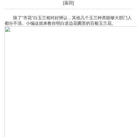
[返回]
除了“市花”白玉兰相对好辨认，其他几个玉兰种类能够大部门人
都分不清。小编这就来教你明白道边花圃里的百般玉兰花。