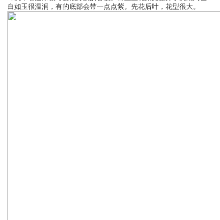
白如玉很温润，有的底部会带一点点紫。先花后叶，花型很大。