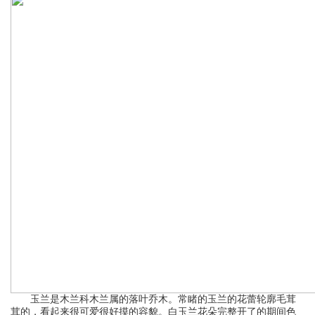
玉兰是木兰科木兰属的落叶乔木。常睹的玉兰的花蕾轮廓毛茸
茸的，看起来很可爱很好摸的容貌。白玉兰花朵完整开了的期间色