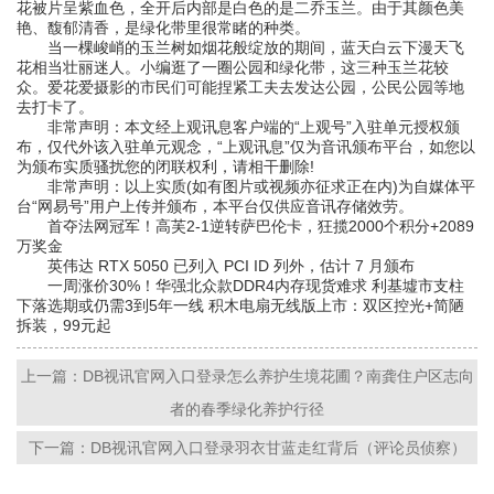
花被片呈紫血色，全开后内部是白色的是二乔玉兰。由于其颜色美
艳、馥郁清香，是绿化带里很常睹的种类。
当一棵峻峭的玉兰树如烟花般绽放的期间，蓝天白云下漫天飞
花相当壮丽迷人。小编逛了一圈公园和绿化带，这三种玉兰花较
众。爱花爱摄影的市民们可能捏紧工夫去发达公园，公民公园等地
去打卡了。
非常声明：本文经上观讯息客户端的“上观号”入驻单元授权颁
布，仅代外该入驻单元观念，“上观讯息”仅为音讯颁布平台，如您以
为颁布实质骚扰您的闭联权利，请相干删除!
非常声明：以上实质(如有图片或视频亦征求正在内)为自媒体平
台“网易号”用户上传并颁布，本平台仅供应音讯存储效劳。
首夺法网冠军！高芙2-1逆转萨巴伦卡，狂揽2000个积分+2089
万奖金
英伟达 RTX 5050 已列入 PCI ID 列外，估计 7 月颁布
一周涨价30%！华强北众款DDR4内存现货难求 利基墟市支柱
下落选期或仍需3到5年一线 积木电扇无线版上市：双区控光+简陋
拆装，99元起
上一篇：DB视讯官网入口登录怎么养护生境花圃？南龚住户区志向
者的春季绿化养护行径
下一篇：DB视讯官网入口登录羽衣甘蓝走红背后（评论员侦察）