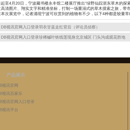
至4月20日，宁波藏书楼永丰馆二楼展厅推出“绿野仙踪浙东草木的探索
过高清图片、翔实文字和精准坐标，打制一场重溺式的草木摸索之旅，带
次展览中，记者涌现宁波可欣赏到的植物有不少，以下4种都是较量常
：DB视讯官网入口登录羽衣甘蓝走红背后（评论员侦察）
：DB视讯官网入口登录珍稀槭叶铁线莲现身北京城区 门头沟成观花胜地
产品展示
DB视讯官网
DB视讯百家乐
DB视讯官网入口登录
DB视讯平台