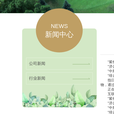
NEWS
新闻中心
“紫色
公司新闻
“济公
“中邦
“绯云
行业新闻
指日起
物，通
正在本
互联网消
“紫色
“济公
“中邦
“绯云