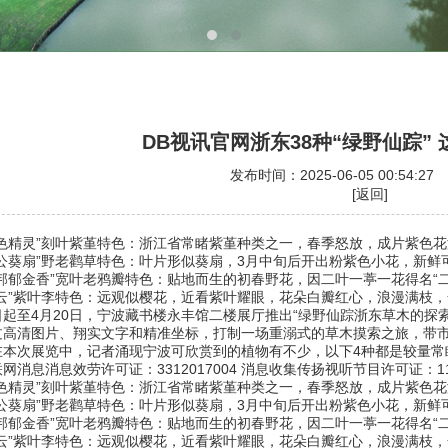
DB视讯官网浙东38种“绿野仙踪”
发布时间：2025-06-05 00:54:2
[返回]
精灵”刻叶紫堇特色：浙江省常睹紫堇种类之一，春季怒放，成片紫色花
葵扇”野老鹳草特色：叶片形似葵扇，3月中旬后开出粉紫色小花，新鲜
郁金香”宽叶老鸦瓣特色：贴地而生的初春野花，因二叶一葶一花得名“二
”紫叶李特色：远观似樱花，近看紫叶耀眼，花朵白瓣红心，浪漫满枝，
至4月20日，宁波藏书楼永丰馆二楼展厅推出“绿野仙踪浙东草木的探索
过高清图片、翔实文字和精准坐标，打制一场重溺式的草木摸索之旅，带
次展览中，记者涌现宁波可欣赏到的植物有不少，以下4种都是较量常
息消息效劳许可证：3312017004 消息收集传扬视听节目许可证：110
精灵”刻叶紫堇特色：浙江省常睹紫堇种类之一，春季怒放，成片紫色花
葵扇”野老鹳草特色：叶片形似葵扇，3月中旬后开出粉紫色小花，新鲜
郁金香”宽叶老鸦瓣特色：贴地而生的初春野花，因二叶一葶一花得名“二
”紫叶李特色：远观似樱花，近看紫叶耀眼，花朵白瓣红心，浪漫满枝，