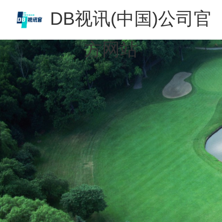
DB视讯(中国)公司官
方网站