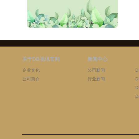
关于DB视讯官网
新闻中心
企业文化
公司新闻
公司简介
行业新闻