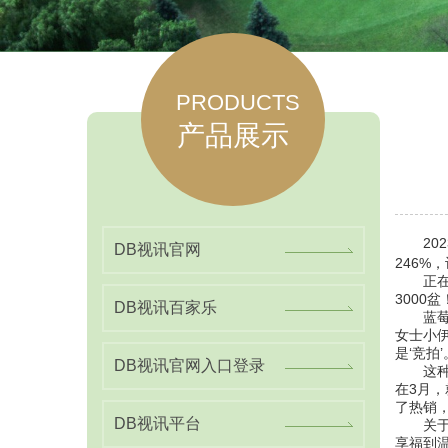
PRODUCTS
产品展示
202
DB视讯官网
246%
正在宁
3000
DB视讯百家乐
蓝莓盆
女士小
是‘竞拍’
DB视讯官网入口登录
这种盆
在3月，
了热销，
DB视讯平台
关于消
享福到