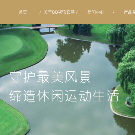
首页
/
关于DB视讯官网
/
新闻中心
/
产品