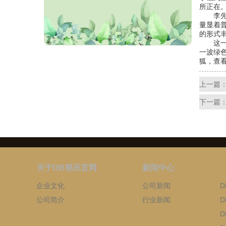
所正在
李先生
量显着
的形式
这一重
一波绿
狐，查
上一篇：
下一篇：
关于DB视讯官网
新闻中心
企业文化
公司新闻
公司简介
行业新闻