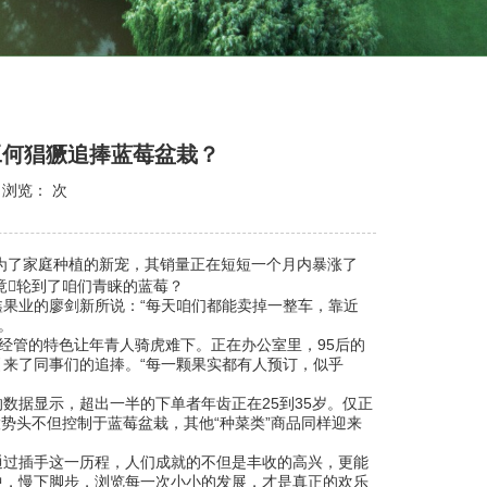
工何猖獗追捧蓝莓盆栽？
3 浏览：
次
为了家庭种植的新宠，其销量正在短短一个月内暴涨了
竟轮到了咱们青睐的蓝莓？
业的廖剑新所说：“每天咱们都能卖掉一整车，靠近
。
经管的特色让年青人骑虎难下。正在办公室里，95后的
来了同事们的追捧。“每一颗果实都有人预订，似乎
据显示，超出一半的下单者年齿正在25到35岁。仅正
股势头不但控制于蓝莓盆栽，其他“种菜类”商品同样迎来
过插手这一历程，人们成就的不但是丰收的高兴，更能
中，慢下脚步，浏览每一次小小的发展，才是真正的欢乐