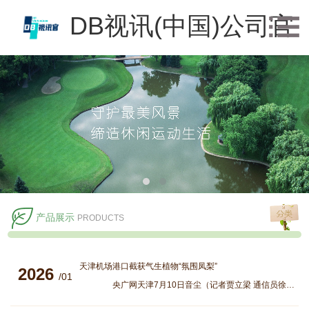
DB视讯(中国)公司官
方网站
产品展示
PRODUCTS
天津机场港口截获气生植物“氛围凤梨”
2026
/01
央广网天津7月10日音尘（记者贾立梁 通信员徐晓楠）日前，天津机场考验检疫局事务职员与海闭职员团结，正在对一架由新加坡入境邦际航班乘客带领物举办检查