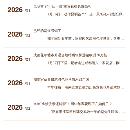
昆明首个“一店一景”主旨花植长廊亮相
2026
/01
1月16日，动作昆明首个“一店一景”核心花植长廊的“花屿里”街区，正在南亚风情第壹城负一楼正式亮相。 从第壹Mall大门驾御两侧的扶梯下行
已经的网红滞销了
2026
/01
期间回到五年前，家庭园艺高潮包罗世界，冬季吐花、花型硕大秀丽且含义“必定红”的朱顶红，一夜之间成为网红年宵花。 彼时，经销商赵先生的进口量
成都花草墟市升温当地特质银柳远销欧洲70万枝
2026
/01
1月17日下昼，记者走进成都陌头一家花店，刚推开门就被满室的花色裹住——的浅绿顺着货架铺张开，东主正忙着给末了几束蜡梅打包。马年春节邻近，成都年宵花
湖南宜章县修筑彩色花草苗木财产园
2026
/01
本年往后，湖南宜章县效力起色彩色花草苗木物业。通过层层筛选，确定以宜章林上林农业起色有限公司为龙头，投资1.6亿元打制独具特质的彩色花草苗木物业园。
当年“比炒股票还稳赚”！网红年宵花现正在如何了？
2026
/01
。”正在浙江深耕种球交易数十年的赵先生暗示，“以前春节前就售罄，本年索性不做了。” “直播间标价三十四元本钱价基本卖不动，只可到咱们批发这